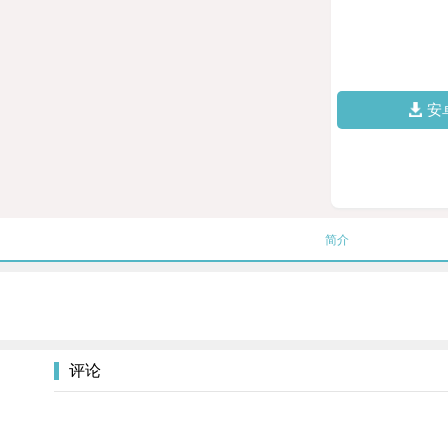
安
简介
评论