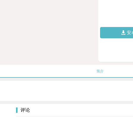
安
简介
评论