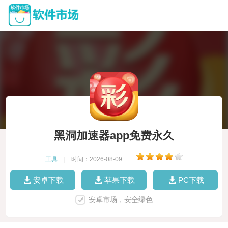
黑洞加速器app免费永久
工具
|
时间：2026-08-09
|
安卓下载
苹果下载
PC下载
安卓市场，安全绿色