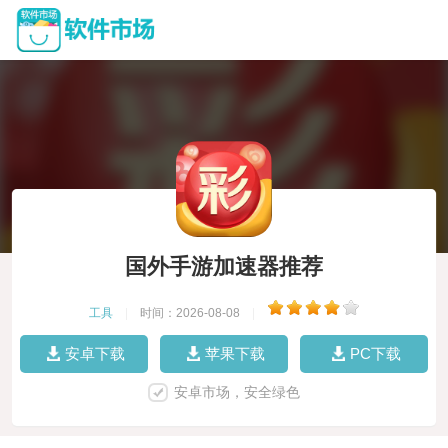
国外手游加速器推荐
工具
|
时间：2026-08-08
|
安卓下载
苹果下载
PC下载
安卓市场，安全绿色