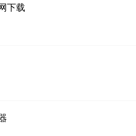
网下载
器