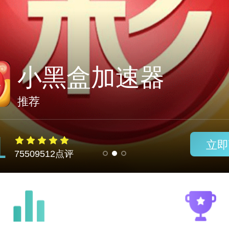
胖鱼加速器
推荐
1
立即
75509512点评